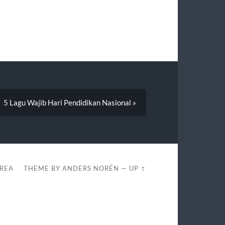
5 Lagu Wajib Hari Pendidikan Nasional »
REA
THEME BY
ANDERS NORÉN
—
UP ↑