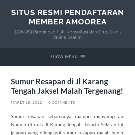
SITUS RESMI PENDAFTARAN
MEMBER AMOOREA
[BONUS] Bimbingan Full, Konsultasi dan Grup Bisnis
Online Saat Ini
SHOW MENU
Sumur Resapan di Jl Karang
Tengah Jaksel Malah Tergenang!
MARET 18, 2022
/
0 COMMENTS
Sumur resapan seharusnya mampu menyerap air.
Namun di ruas Jl Karang Tengah Jakarta Selatan ini,
jalanan yang dilengkapi sumur resapan malah banjir.