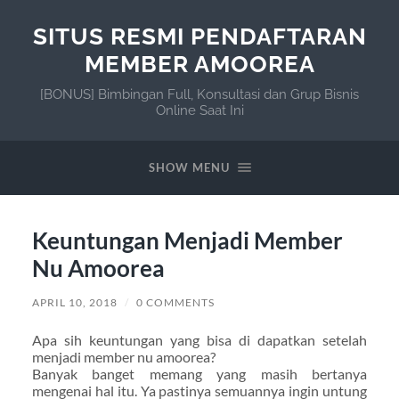
SITUS RESMI PENDAFTARAN
MEMBER AMOOREA
[BONUS] Bimbingan Full, Konsultasi dan Grup Bisnis
Online Saat Ini
SHOW MENU
Keuntungan Menjadi Member
Nu Amoorea
APRIL 10, 2018
/
0 COMMENTS
Apa sih keuntungan yang bisa di dapatkan setelah
menjadi member nu amoorea?
Banyak banget memang yang masih bertanya
mengenai hal itu. Ya pastinya semuannya ingin untung