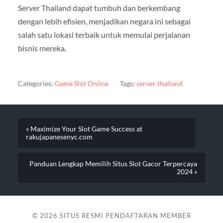
Server Thailand dapat tumbuh dan berkembang
dengan lebih efisien, menjadikan negara ini sebagai
salah satu lokasi terbaik untuk memulai perjalanan
bisnis mereka.
Categories:
Game Slot Online
Tags:
server thailand
« Maximize Your Slot Game Success at
rakujapanesenyc.com
Panduan Lengkap Memilih Situs Slot Gacor Terpercaya
2024 »
© 2026
SITUS RESMI PENDAFTARAN MEMBER