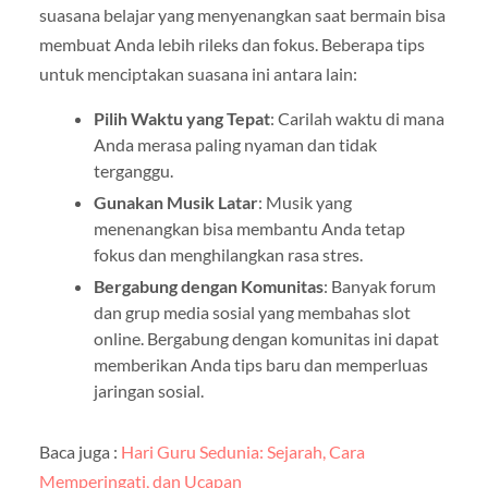
suasana belajar yang menyenangkan saat bermain bisa
membuat Anda lebih rileks dan fokus. Beberapa tips
untuk menciptakan suasana ini antara lain:
Pilih Waktu yang Tepat
: Carilah waktu di mana
Anda merasa paling nyaman dan tidak
terganggu.
Gunakan Musik Latar
: Musik yang
menenangkan bisa membantu Anda tetap
fokus dan menghilangkan rasa stres.
Bergabung dengan Komunitas
: Banyak forum
dan grup media sosial yang membahas slot
online. Bergabung dengan komunitas ini dapat
memberikan Anda tips baru dan memperluas
jaringan sosial.
Baca juga :
Hari Guru Sedunia: Sejarah, Cara
Memperingati, dan Ucapan