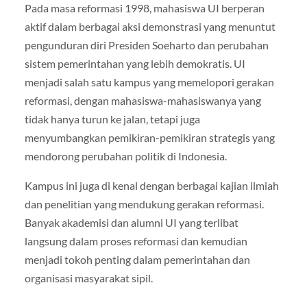
Pada masa reformasi 1998, mahasiswa UI berperan
aktif dalam berbagai aksi demonstrasi yang menuntut
pengunduran diri Presiden Soeharto dan perubahan
sistem pemerintahan yang lebih demokratis. UI
menjadi salah satu kampus yang memelopori gerakan
reformasi, dengan mahasiswa-mahasiswanya yang
tidak hanya turun ke jalan, tetapi juga
menyumbangkan pemikiran-pemikiran strategis yang
mendorong perubahan politik di Indonesia.
Kampus ini juga di kenal dengan berbagai kajian ilmiah
dan penelitian yang mendukung gerakan reformasi.
Banyak akademisi dan alumni UI yang terlibat
langsung dalam proses reformasi dan kemudian
menjadi tokoh penting dalam pemerintahan dan
organisasi masyarakat sipil.