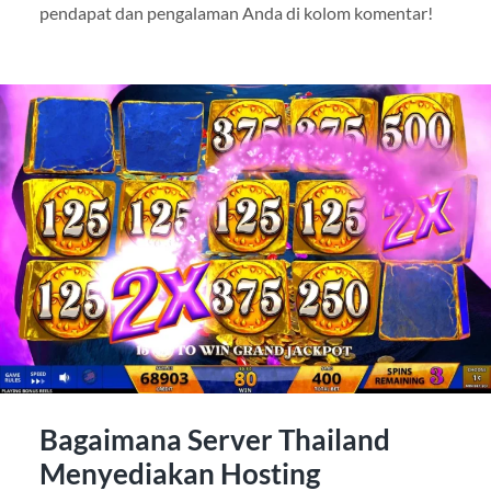
pendapat dan pengalaman Anda di kolom komentar!
Bagaimana Server Thailand
Menyediakan Hosting