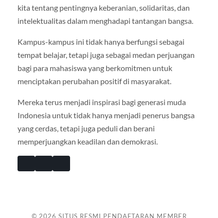
kita tentang pentingnya keberanian, solidaritas, dan
intelektualitas dalam menghadapi tantangan bangsa.
Kampus-kampus ini tidak hanya berfungsi sebagai
tempat belajar, tetapi juga sebagai medan perjuangan
bagi para mahasiswa yang berkomitmen untuk
menciptakan perubahan positif di masyarakat.
Mereka terus menjadi inspirasi bagi generasi muda
Indonesia untuk tidak hanya menjadi penerus bangsa
yang cerdas, tetapi juga peduli dan berani
memperjuangkan keadilan dan demokrasi.
© 2026
SITUS RESMI PENDAFTARAN MEMBER