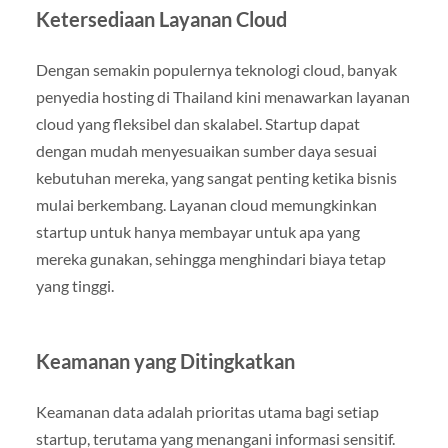
Ketersediaan Layanan Cloud
Dengan semakin populernya teknologi cloud, banyak
penyedia hosting di Thailand kini menawarkan layanan
cloud yang fleksibel dan skalabel. Startup dapat
dengan mudah menyesuaikan sumber daya sesuai
kebutuhan mereka, yang sangat penting ketika bisnis
mulai berkembang. Layanan cloud memungkinkan
startup untuk hanya membayar untuk apa yang
mereka gunakan, sehingga menghindari biaya tetap
yang tinggi.
Keamanan yang Ditingkatkan
Keamanan data adalah prioritas utama bagi setiap
startup, terutama yang menangani informasi sensitif.