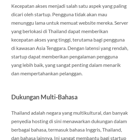
Kecepatan akses menjadi salah satu aspek yang paling
dicari oleh startup. Pengguna tidak akan mau
menunggu lama untuk memuat website mereka. Server
yang berlokasi di Thailand dapat memberikan
kecepatan akses yang tinggi, terutama bagi pengguna
di kawasan Asia Tenggara. Dengan latensi yang rendah,
startup dapat memberikan pengalaman pengguna
yang lebih baik, yang sangat penting dalam menarik
dan mempertahankan pelanggan.
Dukungan Multi-Bahasa
Thailand adalah negara yang multikultural, dan banyak
penyedia hosting di sini menawarkan dukungan dalam
berbagai bahasa, termasuk bahasa Inggris, Thailand,
dan bahasa lainnya. Ini sangat membantu bagi startup