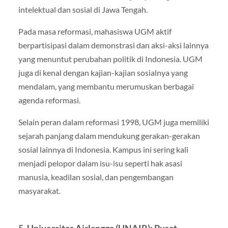
intelektual dan sosial di Jawa Tengah.
Pada masa reformasi, mahasiswa UGM aktif
berpartisipasi dalam demonstrasi dan aksi-aksi lainnya
yang menuntut perubahan politik di Indonesia. UGM
juga di kenal dengan kajian-kajian sosialnya yang
mendalam, yang membantu merumuskan berbagai
agenda reformasi.
Selain peran dalam reformasi 1998, UGM juga memiliki
sejarah panjang dalam mendukung gerakan-gerakan
sosial lainnya di Indonesia. Kampus ini sering kali
menjadi pelopor dalam isu-isu seperti hak asasi
manusia, keadilan sosial, dan pengembangan
masyarakat.