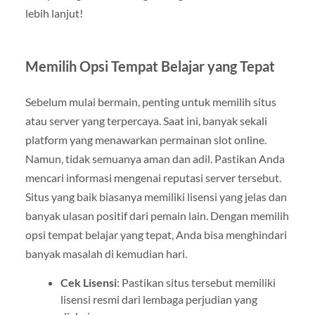
lebih lanjut!
Memilih Opsi Tempat Belajar yang Tepat
Sebelum mulai bermain, penting untuk memilih situs
atau server yang terpercaya. Saat ini, banyak sekali
platform yang menawarkan permainan slot online.
Namun, tidak semuanya aman dan adil. Pastikan Anda
mencari informasi mengenai reputasi server tersebut.
Situs yang baik biasanya memiliki lisensi yang jelas dan
banyak ulasan positif dari pemain lain. Dengan memilih
opsi tempat belajar yang tepat, Anda bisa menghindari
banyak masalah di kemudian hari.
Cek Lisensi
: Pastikan situs tersebut memiliki
lisensi resmi dari lembaga perjudian yang