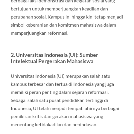
berbagai aksi demonstrasi dan kegiatan sosial yang
bertujuan untuk memperjuangkan keadilan dan
perubahan sosial. Kampus ini hingga kini tetap menjadi
simbol keberanian dan komitmen mahasiswa dalam
memperjuangkan reformasi.
2. Universitas Indonesia (UI): Sumber
Intelektual Pergerakan Mahasiswa
Universitas Indonesia (UI) merupakan salah satu
kampus terbesar dan tertua di Indonesia yang juga
memiliki peran penting dalam sejarah reformasi.
Sebagai salah satu pusat pendidikan tertinggi di
Indonesia, UI telah menjadi tempat lahirnya berbagai
pemikiran kritis dan gerakan mahasiswa yang
menentang ketidakadilan dan penindasan.