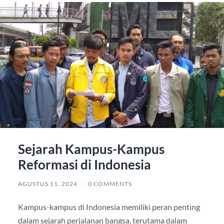
Sejarah Kampus-Kampus
Reformasi di Indonesia
AGUSTUS 11, 2024
/
0 COMMENTS
Kampus-kampus di Indonesia memiliki peran penting
dalam sejarah perjalanan bangsa, terutama dalam