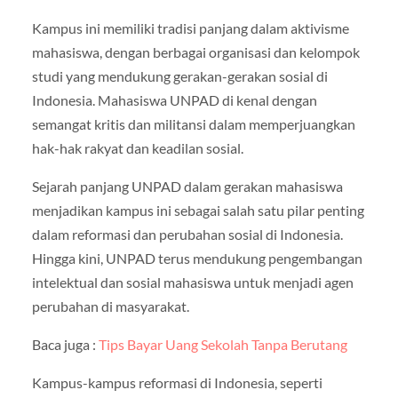
Kampus ini memiliki tradisi panjang dalam aktivisme
mahasiswa, dengan berbagai organisasi dan kelompok
studi yang mendukung gerakan-gerakan sosial di
Indonesia. Mahasiswa UNPAD di kenal dengan
semangat kritis dan militansi dalam memperjuangkan
hak-hak rakyat dan keadilan sosial.
Sejarah panjang UNPAD dalam gerakan mahasiswa
menjadikan kampus ini sebagai salah satu pilar penting
dalam reformasi dan perubahan sosial di Indonesia.
Hingga kini, UNPAD terus mendukung pengembangan
intelektual dan sosial mahasiswa untuk menjadi agen
perubahan di masyarakat.
Baca juga :
Tips Bayar Uang Sekolah Tanpa Berutang
Kampus-kampus reformasi di Indonesia, seperti