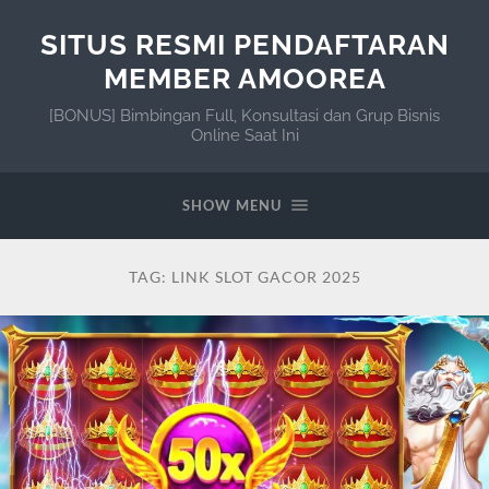
SITUS RESMI PENDAFTARAN
MEMBER AMOOREA
[BONUS] Bimbingan Full, Konsultasi dan Grup Bisnis
Online Saat Ini
SHOW MENU
TAG:
LINK SLOT GACOR 2025