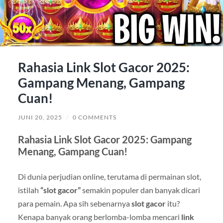
Rahasia Link Slot Gacor 2025:
Gampang Menang, Gampang
Cuan!
JUNI 20, 2025
/
0 COMMENTS
Rahasia Link Slot Gacor 2025: Gampang
Menang, Gampang Cuan!
Di dunia perjudian online, terutama di permainan slot,
istilah
“slot gacor”
semakin populer dan banyak dicari
para pemain. Apa sih sebenarnya
slot gacor
itu?
Kenapa banyak orang berlomba-lomba mencari
link