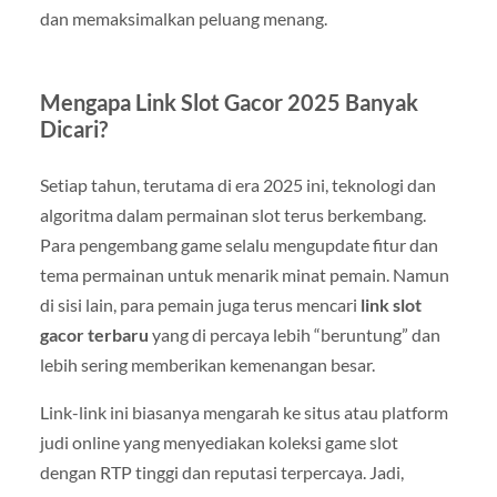
dan memaksimalkan peluang menang.
Mengapa Link Slot Gacor 2025 Banyak
Dicari?
Setiap tahun, terutama di era 2025 ini, teknologi dan
algoritma dalam permainan slot terus berkembang.
Para pengembang game selalu mengupdate fitur dan
tema permainan untuk menarik minat pemain. Namun
di sisi lain, para pemain juga terus mencari
link slot
gacor terbaru
yang di percaya lebih “beruntung” dan
lebih sering memberikan kemenangan besar.
Link-link ini biasanya mengarah ke situs atau platform
judi online yang menyediakan koleksi game slot
dengan RTP tinggi dan reputasi terpercaya. Jadi,