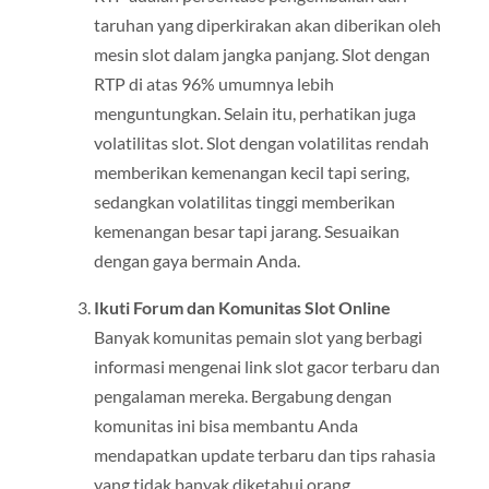
taruhan yang diperkirakan akan diberikan oleh
mesin slot dalam jangka panjang. Slot dengan
RTP di atas 96% umumnya lebih
menguntungkan. Selain itu, perhatikan juga
volatilitas slot. Slot dengan volatilitas rendah
memberikan kemenangan kecil tapi sering,
sedangkan volatilitas tinggi memberikan
kemenangan besar tapi jarang. Sesuaikan
dengan gaya bermain Anda.
Ikuti Forum dan Komunitas Slot Online
Banyak komunitas pemain slot yang berbagi
informasi mengenai link slot gacor terbaru dan
pengalaman mereka. Bergabung dengan
komunitas ini bisa membantu Anda
mendapatkan update terbaru dan tips rahasia
yang tidak banyak diketahui orang.