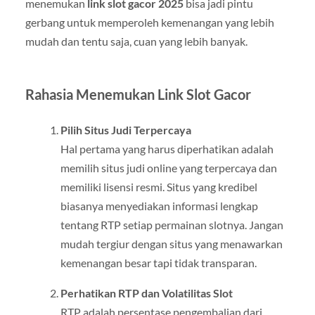
menemukan
link slot gacor 2025
bisa jadi pintu
gerbang untuk memperoleh kemenangan yang lebih
mudah dan tentu saja, cuan yang lebih banyak.
Rahasia Menemukan Link Slot Gacor
Pilih Situs Judi Terpercaya
Hal pertama yang harus diperhatikan adalah
memilih situs judi online yang terpercaya dan
memiliki lisensi resmi. Situs yang kredibel
biasanya menyediakan informasi lengkap
tentang RTP setiap permainan slotnya. Jangan
mudah tergiur dengan situs yang menawarkan
kemenangan besar tapi tidak transparan.
Perhatikan RTP dan Volatilitas Slot
RTP adalah persentase pengembalian dari