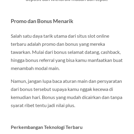
Promo dan Bonus Menarik
Salah satu daya tarik utama dari situs slot online
terbaru adalah promo dan bonus yang mereka
tawarkan. Mulai dari bonus selamat datang, cashback,
hingga bonus referral yang bisa kamu manfaatkan buat
menambah modal main.
Namun, jangan lupa baca aturan main dan persyaratan
dari bonus tersebut supaya kamu nggak kecewa di
kemudian hari. Bonus yang mudah dicairkan dan tanpa
syarat ribet tentu jadi nilai plus.
Perkembangan Teknologi Terbaru