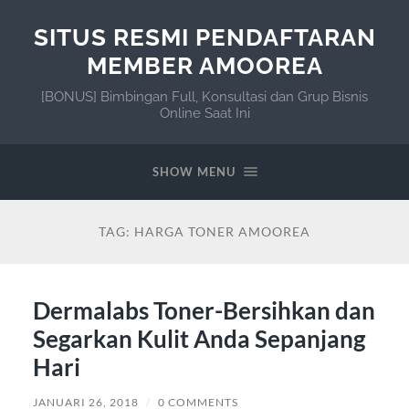
SITUS RESMI PENDAFTARAN
MEMBER AMOOREA
[BONUS] Bimbingan Full, Konsultasi dan Grup Bisnis
Online Saat Ini
SHOW MENU
TAG:
HARGA TONER AMOOREA
Dermalabs Toner-Bersihkan dan
Segarkan Kulit Anda Sepanjang
Hari
JANUARI 26, 2018
/
0 COMMENTS