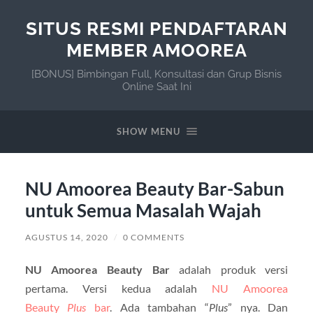
SITUS RESMI PENDAFTARAN
MEMBER AMOOREA
[BONUS] Bimbingan Full, Konsultasi dan Grup Bisnis
Online Saat Ini
SHOW MENU
NU Amoorea Beauty Bar-Sabun
untuk Semua Masalah Wajah
AGUSTUS 14, 2020
/
0 COMMENTS
NU Amoorea Beauty Bar
adalah produk versi
pertama. Versi kedua adalah
NU Amoorea
Beauty
Plus
bar
. Ada tambahan “
Plus
” nya. Dan