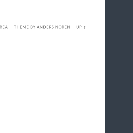
REA
THEME BY
ANDERS NORÉN
—
UP ↑