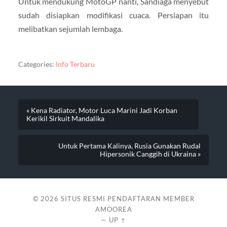
Untuk mendukung MotoGP nanti, Sandiaga menyebut
sudah disiapkan modifikasi cuaca. Persiapan itu
melibatkan sejumlah lembaga.
Categories:
Info Terbaru
« Kena Radiator, Motor Luca Marini Jadi Korban
Kerikil Sirkuit Mandalika
Untuk Pertama Kalinya, Rusia Gunakan Rudal
Hipersonik Canggih di Ukraina »
© 2026
SITUS RESMI PENDAFTARAN MEMBER
AMOOREA
—
UP ↑