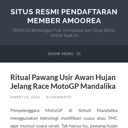
SITUS RESMI PENDAFTARAN
MEMBER AMOOREA
[BONUS] Bimbingan Full, Konsultasi dan Grup Bisnis
Online Saat Ini
SHOW MENU
Ritual Pawang Usir Awan Hujan
Jelang Race MotoGP Mandalika
MARET 19, 2022
/
0 COMMENTS
Penyelenggara MotoGP di Sirkuit Mandalika
menggunakan teknologi modifikasi cuaca atau TMC
agar muncul cuaca cerah. Tak hanya itu, pawang hujan