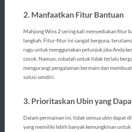
2.
Manfaatkan Fitur Bantuan
Mahjong Wins 2 sering kali menyediakan fitur b
langkah. Fitur-fitur ini sangat berguna, terutam
ragu untuk menggunakan petunjuk jika Anda k
cocok. Namun, cobalah untuk tidak terlalu bergan
mengurangi pengalaman bermain dan membuat 
solusi sendiri.
3.
Prioritaskan Ubin yang Dapa
Dalam permainan ini, tidak semua ubin dapat di
yang memiliki lebih banyak kemungkinan untuk 