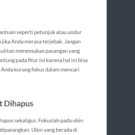
antuan seperti petunjuk atau undur
a jika Anda merasa terjebak. Jangan
esulitan menemukan pasangan yang
tung pada fitur ini karena hal ini bisa
Anda kurang fokus dalam mencari
t Dihapus
hapus sekaligus. Fokuslah pada ubin
dipasangkan. Ubin yang berada di