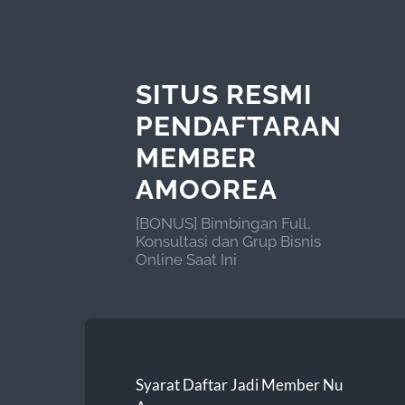
SITUS RESMI
PENDAFTARAN
MEMBER
AMOOREA
[BONUS] Bimbingan Full,
Konsultasi dan Grup Bisnis
Online Saat Ini
Syarat Daftar Jadi Member Nu