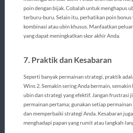
poin dengan bijak. Cobalah untuk menghapus ub
terburu-buru. Selain itu, perhatikan poin bonus
kombinasi atau ubin khusus. Manfaatkan pelu
yang dapat meningkatkan skor akhir Anda.
7.
Praktik dan Kesabaran
Seperti banyak permainan strategi, praktik ad
Wins 2. Semakin sering Anda bermain, semakin
ubin dan strategi yang efektif. Jangan frustrasi 
permainan pertama; gunakan setiap permainan 
dan memperbaiki strategi Anda. Kesabaran juga
menghadapi papan yang rumit atau langkah-la