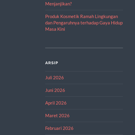
Menjanjikan?
Produk Kosmetik Ramah Lingkungan
dan Pengaruhnya terhadap Gaya Hidup
Masa Kini
ARSIP
Juli 2026
Juni 2026
April 2026
Maret 2026
Februari 2026