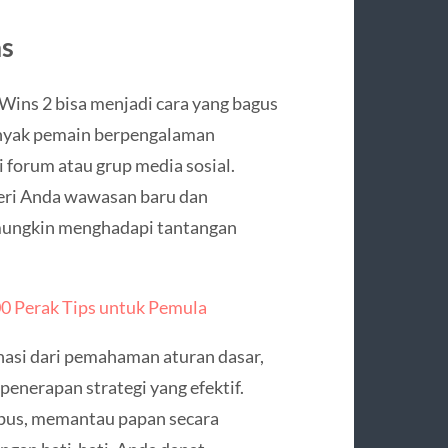
as
ins 2 bisa menjadi cara yang bagus
anyak pemain berpengalaman
forum atau grup media sosial.
eri Anda wawasan baru dan
 mungkin menghadapi tantangan
0 Perak Tips untuk Pemula
si dari pemahaman aturan dasar,
penerapan strategi yang efektif.
apus, memantau papan secara