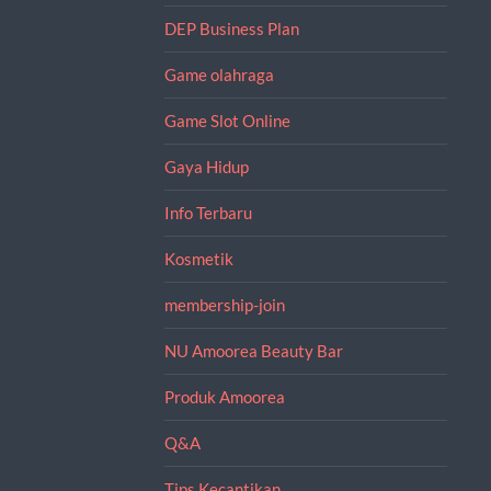
DEP Business Plan
Game olahraga
Game Slot Online
Gaya Hidup
Info Terbaru
Kosmetik
membership-join
NU Amoorea Beauty Bar
Produk Amoorea
Q&A
Tips Kecantikan