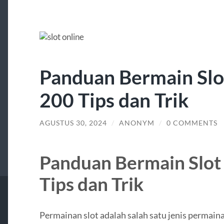
Panduan Bermain Slo
200 Tips dan Trik
AGUSTUS 30, 2024
/
ANONYM
/
0 COMMENTS
Panduan Bermain Slot
Tips dan Trik
Permainan slot adalah salah satu jenis permaina