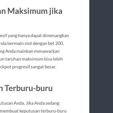
an Maksimum jika
esif yang hanya dapat dimenangkan
da bermain slot dengan bet 200,
yang Anda mainkan menawarkan
un taruhan maksimum bisa lebih
jackpot progresif sangat besar.
n Terburu-buru
utusan Anda. Jika Anda sedang
ri membuat keputusan terburu-buru