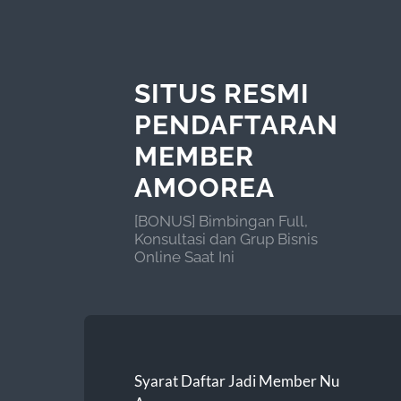
SITUS RESMI
PENDAFTARAN
MEMBER
AMOOREA
[BONUS] Bimbingan Full,
Konsultasi dan Grup Bisnis
Online Saat Ini
Syarat Daftar Jadi Member Nu