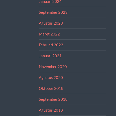
Januari 2024
September 2023
Agustus 2023
Maret 2022
Februari 2022
Januari 2021
November 2020
Agustus 2020
Oktober 2018
September 2018
Agustus 2018