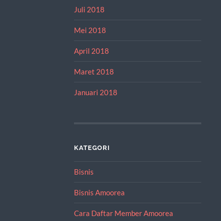
Juli 2018
Mei 2018
April 2018
Maret 2018
Januari 2018
KATEGORI
Bisnis
Bisnis Amoorea
Cara Daftar Member Amoorea