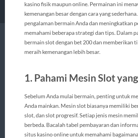
kasino fisik maupun online. Permainan ini men
kemenangan besar dengan cara yang sederhan
pengalaman bermain Anda dan meningkatkan pe
memahami beberapa strategi dan tips. Dalam pa
bermain slot dengan bet 200 dan memberikan t
meraih kemenangan lebih besar.
1.
Pahami Mesin Slot yan
Sebelum Anda mulai bermain, penting untuk me
Anda mainkan. Mesin slot biasanya memiliki berba
slot, dan slot progresif. Setiap jenis mesin me
berbeda. Bacalah tabel pembayaran dan informas
situs kasino online untuk memahami bagaimana 