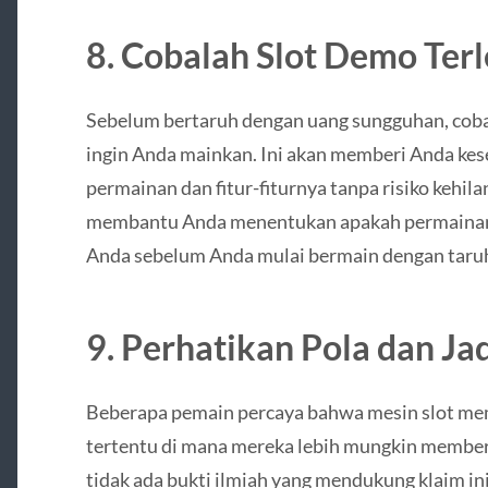
8.
Cobalah Slot Demo Terl
Sebelum bertaruh dengan uang sungguhan, cobal
ingin Anda mainkan. Ini akan memberi Anda k
permainan dan fitur-fiturnya tanpa risiko kehil
membantu Anda menentukan apakah permainan t
Anda sebelum Anda mulai bermain dengan taru
9.
Perhatikan Pola dan J
Beberapa pemain percaya bahwa mesin slot mem
tertentu di mana mereka lebih mungkin membe
tidak ada bukti ilmiah yang mendukung klaim i