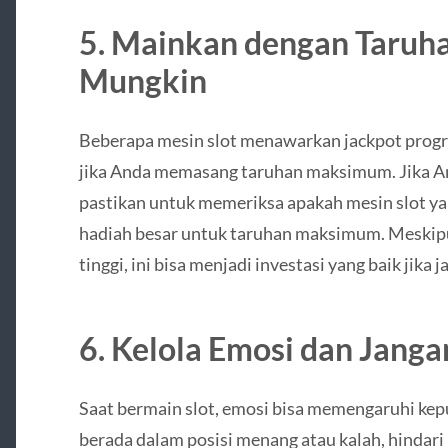
5.
Mainkan dengan Taruh
Mungkin
Beberapa mesin slot menawarkan jackpot progr
jika Anda memasang taruhan maksimum. Jika An
pastikan untuk memeriksa apakah mesin slot 
hadiah besar untuk taruhan maksimum. Meskip
tinggi, ini bisa menjadi investasi yang baik jika 
6.
Kelola Emosi dan Janga
Saat bermain slot, emosi bisa memengaruhi kep
berada dalam posisi menang atau kalah, hinda