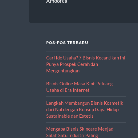
Amoorea
POS-POS TERBARU
Cari Ide Usaha? 7 Bisnis Kecantikan Ini
Punya Prospek Cerah dan
Menguntungkan
Bisnis Online Masa Kini: Peluang
Usaha di Era Internet
Langkah Membangun Bisnis Kosmetik
dari Nol dengan Konsep Gaya Hidup
Sustainable dan Estetis
Mengapa Bisnis Skincare Menjadi
Salah Satu Industri Paling