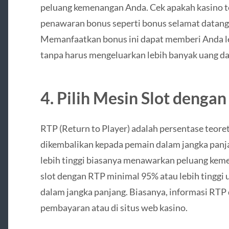
peluang kemenangan Anda. Cek apakah kasino 
penawaran bonus seperti bonus selamat datang, 
Memanfaatkan bonus ini dapat memberi Anda l
tanpa harus mengeluarkan lebih banyak uang da
4.
Pilih Mesin Slot dengan
RTP (Return to Player) adalah persentase teoret
dikembalikan kepada pemain dalam jangka panj
lebih tinggi biasanya menawarkan peluang keme
slot dengan RTP minimal 95% atau lebih tinggi
dalam jangka panjang. Biasanya, informasi RTP
pembayaran atau di situs web kasino.