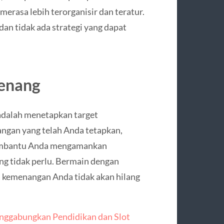
rasa lebih terorganisir dan teratur.
dan tidak ada strategi yang dapat
Menang
 adalah menetapkan target
ngan yang telah Anda tetapkan,
membantu Anda mengamankan
g tidak perlu. Bermain dengan
 kemenangan Anda tidak akan hilang
nggabungkan Pendidikan dan Slot