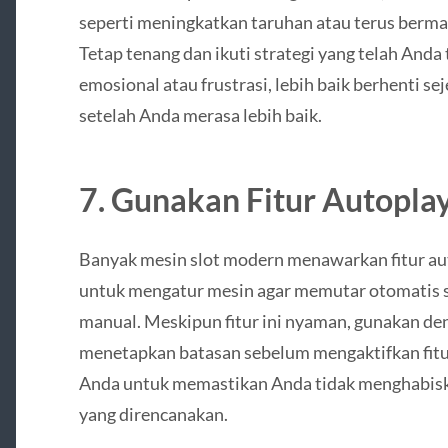
seperti meningkatkan taruhan atau terus berma
Tetap tenang dan ikuti strategi yang telah Anda
emosional atau frustrasi, lebih baik berhenti s
setelah Anda merasa lebih baik.
7.
Gunakan Fitur Autoplay
Banyak mesin slot modern menawarkan fitur a
untuk mengatur mesin agar memutar otomatis s
manual. Meskipun fitur ini nyaman, gunakan den
menetapkan batasan sebelum mengaktifkan fitur
Anda untuk memastikan Anda tidak menghabiska
yang direncanakan.