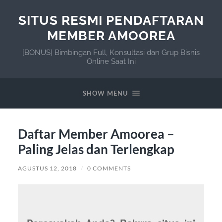
SITUS RESMI PENDAFTARAN
MEMBER AMOOREA
[BONUS] Bimbingan Full, Konsultasi dan Grup Bisnis
Online Saat Ini
SHOW MENU
Daftar Member Amoorea –
Paling Jelas dan Terlengkap
AGUSTUS 12, 2018
/
0 COMMENTS