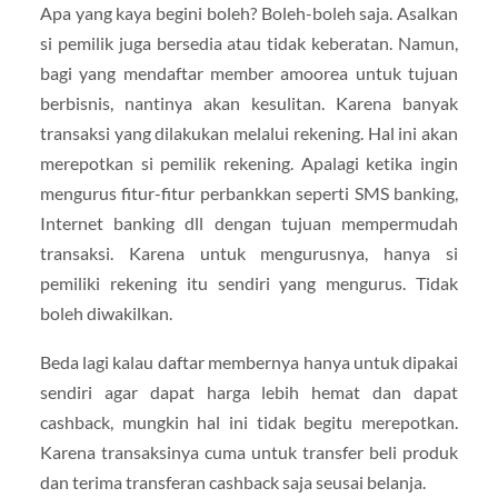
Apa yang kaya begini boleh? Boleh-boleh saja. Asalkan
si pemilik juga bersedia atau tidak keberatan. Namun,
bagi yang mendaftar member amoorea untuk tujuan
berbisnis, nantinya akan kesulitan. Karena banyak
transaksi yang dilakukan melalui rekening. Hal ini akan
merepotkan si pemilik rekening. Apalagi ketika ingin
mengurus fitur-fitur perbankkan seperti SMS banking,
Internet banking dll dengan tujuan mempermudah
transaksi. Karena untuk mengurusnya, hanya si
pemiliki rekening itu sendiri yang mengurus. Tidak
boleh diwakilkan.
Beda lagi kalau daftar membernya hanya untuk dipakai
sendiri agar dapat harga lebih hemat dan dapat
cashback, mungkin hal ini tidak begitu merepotkan.
Karena transaksinya cuma untuk transfer beli produk
dan terima transferan cashback saja seusai belanja.