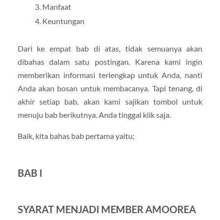
Manfaat
Keuntungan
Dari ke empat bab di atas, tidak semuanya akan
dibahas dalam satu postingan. Karena kami ingin
memberikan informasi terlengkap untuk Anda, nanti
Anda akan bosan untuk membacanya. Tapi tenang, di
akhir setiap bab, akan kami sajikan tombol untuk
menuju bab berikutnya. Anda tinggal klik saja.
Baik, kita bahas bab pertama yaitu;
BAB I
SYARAT MENJADI MEMBER AMOOREA