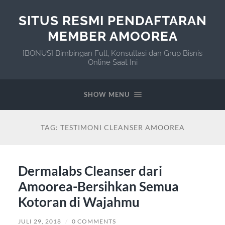
SITUS RESMI PENDAFTARAN
MEMBER AMOOREA
[BONUS] Bimbingan Full, Konsultasi dan Grup Bisnis
Online Saat Ini
SHOW MENU
TAG:
TESTIMONI CLEANSER AMOOREA
Dermalabs Cleanser dari
Amoorea-Bersihkan Semua
Kotoran di Wajahmu
JULI 29, 2018
/
0 COMMENTS