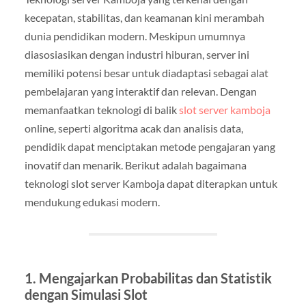
kecepatan, stabilitas, dan keamanan kini merambah
dunia pendidikan modern. Meskipun umumnya
diasosiasikan dengan industri hiburan, server ini
memiliki potensi besar untuk diadaptasi sebagai alat
pembelajaran yang interaktif dan relevan. Dengan
memanfaatkan teknologi di balik
slot server kamboja
online, seperti algoritma acak dan analisis data,
pendidik dapat menciptakan metode pengajaran yang
inovatif dan menarik. Berikut adalah bagaimana
teknologi slot server Kamboja dapat diterapkan untuk
mendukung edukasi modern.
1.
Mengajarkan Probabilitas dan Statistik
dengan Simulasi Slot