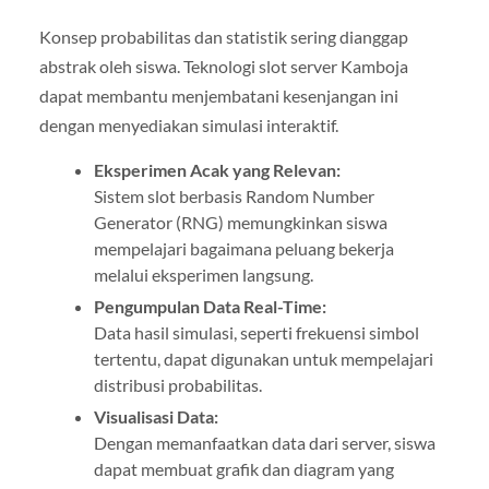
Konsep probabilitas dan statistik sering dianggap
abstrak oleh siswa. Teknologi slot server Kamboja
dapat membantu menjembatani kesenjangan ini
dengan menyediakan simulasi interaktif.
Eksperimen Acak yang Relevan:
Sistem slot berbasis Random Number
Generator (RNG) memungkinkan siswa
mempelajari bagaimana peluang bekerja
melalui eksperimen langsung.
Pengumpulan Data Real-Time:
Data hasil simulasi, seperti frekuensi simbol
tertentu, dapat digunakan untuk mempelajari
distribusi probabilitas.
Visualisasi Data:
Dengan memanfaatkan data dari server, siswa
dapat membuat grafik dan diagram yang