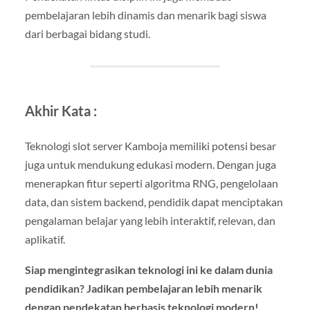
pembelajaran lebih dinamis dan menarik bagi siswa
dari berbagai bidang studi.
Akhir Kata :
Teknologi slot server Kamboja memiliki potensi besar
juga untuk mendukung edukasi modern. Dengan juga
menerapkan fitur seperti algoritma RNG, pengelolaan
data, dan sistem backend, pendidik dapat menciptakan
pengalaman belajar yang lebih interaktif, relevan, dan
aplikatif.
Siap mengintegrasikan teknologi ini ke dalam dunia
pendidikan? Jadikan pembelajaran lebih menarik
dengan pendekatan berbasis teknologi modern!