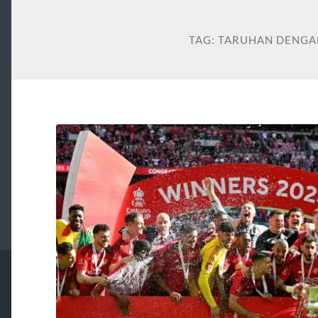
TAG:
TARUHAN DENGA