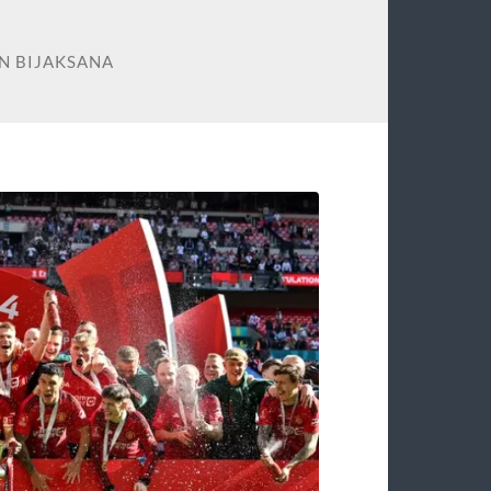
N BIJAKSANA