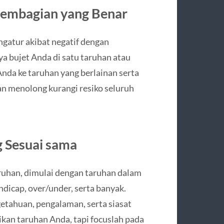
 Pembagian yang Benar
gatur akibat negatif dengan
a bujet Anda di satu taruhan atau
nda ke taruhan yang berlainan serta
kan menolong kurangi resiko seluruh
g Sesuai sama
uhan, dimulai dengan taruhan dalam
ndicap, over/under, serta banyak.
etahuan, pengalaman, serta siasat
kan taruhan Anda, tapi focuslah pada