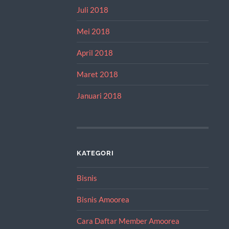
Juli 2018
Mei 2018
April 2018
Maret 2018
Januari 2018
KATEGORI
Bisnis
Bisnis Amoorea
Cara Daftar Member Amoorea