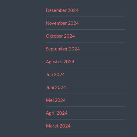
Desember 2024
November 2024
Oktober 2024
September 2024
Agustus 2024
Juli 2024
Juni 2024
Mei 2024
April 2024
Maret 2024