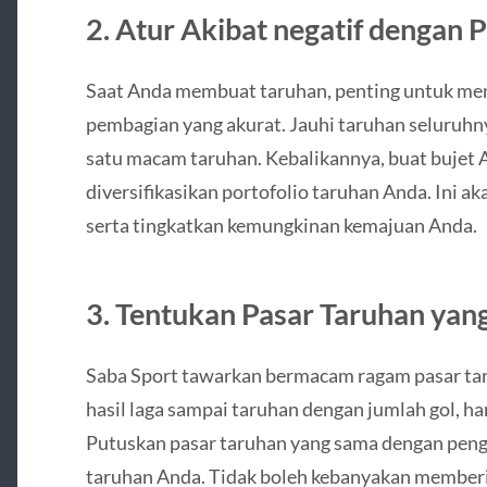
2. Atur Akibat negatif dengan
Saat Anda membuat taruhan, penting untuk men
pembagian yang akurat. Jauhi taruhan seluruhny
satu macam taruhan. Kebalikannya, buat bujet A
diversifikasikan portofolio taruhan Anda. Ini a
serta tingkatkan kemungkinan kemajuan Anda.
3. Tentukan Pasar Taruhan yan
Saba Sport tawarkan bermacam ragam pasar tar
hasil laga sampai taruhan dengan jumlah gol, ha
Putuskan pasar taruhan yang sama dengan peng
taruhan Anda. Tidak boleh kebanyakan memberi