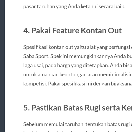
pasar taruhan yang Anda ketahui secara baik.
4. Pakai Feature Kontan Out
Spesifikasi kontan out yaitu alat yang berfungs
Saba Sport. Spek ini memungkinkannya Anda b
laga usai, pada harga yang ditetapkan. Anda bi
untuk amankan keuntungan atau meminimalisir 
kompetisi. Pakai spesifikasi ini dengan bijaksa
5. Pastikan Batas Rugi serta 
Sebelum memulai taruhan, tentukan batas rugi 