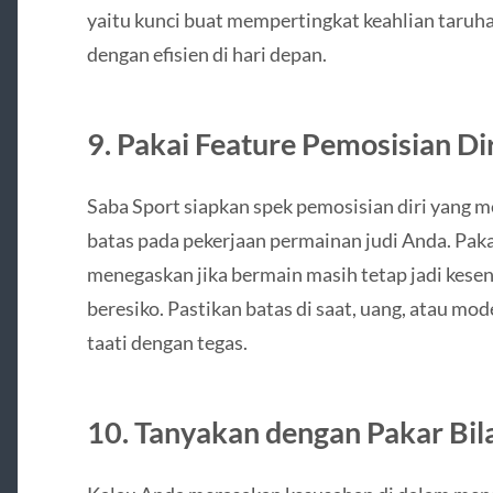
yaitu kunci buat mempertingkat keahlian taruha
dengan efisien di hari depan.
9. Pakai Feature Pemosisian Dir
Saba Sport siapkan spek pemosisian diri yang
batas pada pekerjaan permainan judi Anda. Pakai
menegaskan jika bermain masih tetap jadi kesen
beresiko. Pastikan batas di saat, uang, atau mo
taati dengan tegas.
10. Tanyakan dengan Pakar Bil