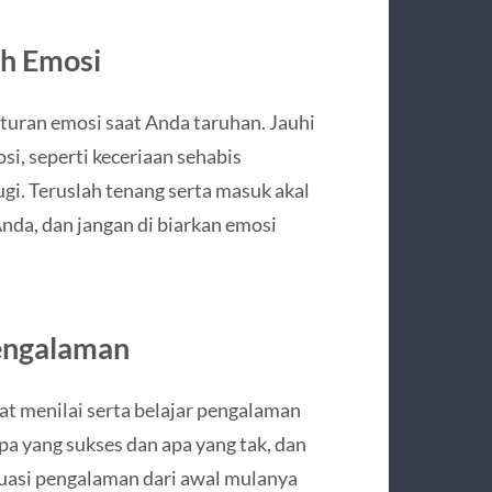
eh Emosi
turan emosi saat Anda taruhan. Jauhi
i, seperti keceriaan sehabis
gi. Teruslah tenang serta masuk akal
da, dan jangan di biarkan emosi
Pengalaman
at menilai serta belajar pengalaman
apa yang sukses dan apa yang tak, dan
luasi pengalaman dari awal mulanya