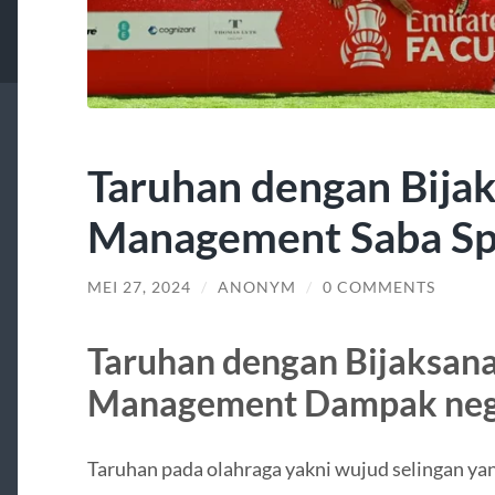
Taruhan dengan Bija
Management Saba Sp
MEI 27, 2024
/
ANONYM
/
0 COMMENTS
Taruhan dengan Bijaksan
Management Dampak negat
Taruhan pada olahraga yakni wujud selingan yan