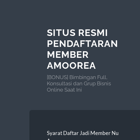
SITUS RESMI
PENDAFTARAN
MEMBER
AMOOREA
[BONUS] Bimbingan Full,
Konsultasi dan Grup Bisnis
Online Saat Ini
Syarat Daftar Jadi Member Nu