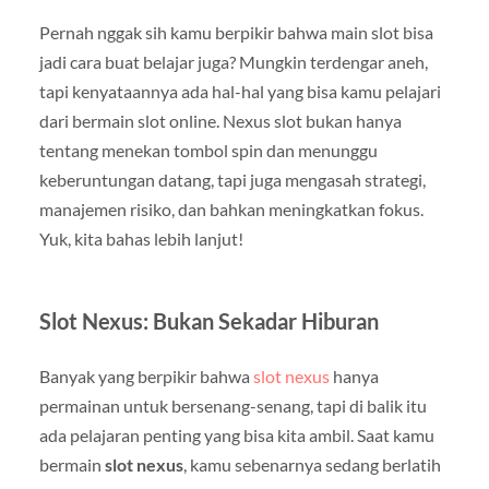
Pernah nggak sih kamu berpikir bahwa main slot bisa
jadi cara buat belajar juga? Mungkin terdengar aneh,
tapi kenyataannya ada hal-hal yang bisa kamu pelajari
dari bermain slot online. Nexus slot bukan hanya
tentang menekan tombol spin dan menunggu
keberuntungan datang, tapi juga mengasah strategi,
manajemen risiko, dan bahkan meningkatkan fokus.
Yuk, kita bahas lebih lanjut!
Slot Nexus: Bukan Sekadar Hiburan
Banyak yang berpikir bahwa
slot nexus
hanya
permainan untuk bersenang-senang, tapi di balik itu
ada pelajaran penting yang bisa kita ambil. Saat kamu
bermain
slot nexus
, kamu sebenarnya sedang berlatih