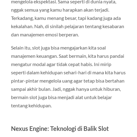
mengelola ekspektasi. Sama seperti di dunia nyata,
nggak semua yang kamu harapkan akan terjadi.
Terkadang, kamu menang besar, tapi kadang juga ada
kekalahan. Nah, di sinilah pelajaran tentang kesabaran
dan manajemen emosi berperan.
Selain itu, slot juga bisa mengajarkan kita soal
manajemen keuangan. Saat bermain, kita harus pandai
mengatur modal agar tidak cepat habis. Ini mirip
seperti dalam kehidupan sehari-hari di mana kita harus
pintar-pintar mengelola uang agar tetap bisa bertahan
sampai akhir bulan. Jadi, nggak hanya untuk hiburan,
bermain slot juga bisa menjadi alat untuk belajar
tentang kehidupan.
Nexus Engine: Teknologi di Balik Slot