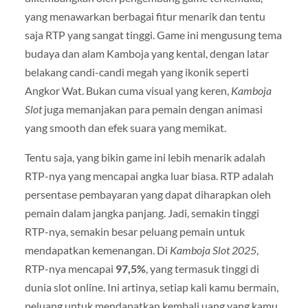
yang menawarkan berbagai fitur menarik dan tentu
saja RTP yang sangat tinggi. Game ini mengusung tema
budaya dan alam Kamboja yang kental, dengan latar
belakang candi-candi megah yang ikonik seperti
Angkor Wat. Bukan cuma visual yang keren,
Kamboja
Slot
juga memanjakan para pemain dengan animasi
yang smooth dan efek suara yang memikat.
Tentu saja, yang bikin game ini lebih menarik adalah
RTP-nya yang mencapai angka luar biasa. RTP adalah
persentase pembayaran yang dapat diharapkan oleh
pemain dalam jangka panjang. Jadi, semakin tinggi
RTP-nya, semakin besar peluang pemain untuk
mendapatkan kemenangan. Di
Kamboja Slot 2025
,
RTP-nya mencapai
97,5%
, yang termasuk tinggi di
dunia slot online. Ini artinya, setiap kali kamu bermain,
peluang untuk mendapatkan kembali uang yang kamu