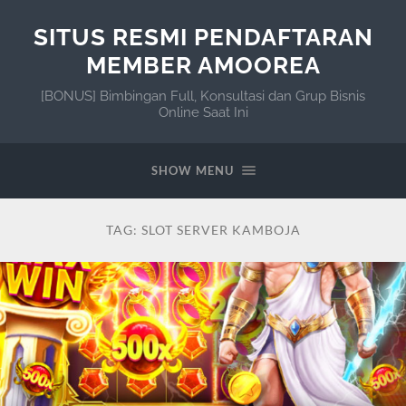
SITUS RESMI PENDAFTARAN
MEMBER AMOOREA
[BONUS] Bimbingan Full, Konsultasi dan Grup Bisnis
Online Saat Ini
SHOW MENU
TAG:
SLOT SERVER KAMBOJA