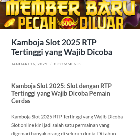
Kamboja Slot 2025 RTP
Tertinggi yang Wajib Dicoba
JANUARI 16, 2025
/
0 COMMENTS
Kamboja Slot 2025: Slot dengan RTP
Tertinggi yang Wajib Dicoba Pemain
Cerdas
Kamboja Slot 2025 RTP Tertinggi yang Wajib Dicoba
Slot online kini jadi salah satu permainan yang
digemari banyak orang di seluruh dunia. Di tahun