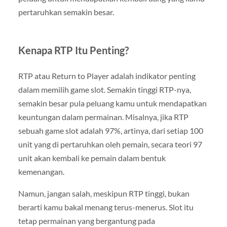
pertaruhkan semakin besar.
Kenapa RTP Itu Penting?
RTP atau Return to Player adalah indikator penting
dalam memilih game slot. Semakin tinggi RTP-nya,
semakin besar pula peluang kamu untuk mendapatkan
keuntungan dalam permainan. Misalnya, jika RTP
sebuah game slot adalah 97%, artinya, dari setiap 100
unit yang di pertaruhkan oleh pemain, secara teori 97
unit akan kembali ke pemain dalam bentuk
kemenangan.
Namun, jangan salah, meskipun RTP tinggi, bukan
berarti kamu bakal menang terus-menerus. Slot itu
tetap permainan yang bergantung pada