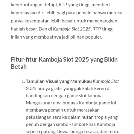
keberuntungan. Tetapi, RTP yang tinggi memberi
kepercayaan diri lebih bagi para pemain bahwa mereka
punya kesempatan lebih besar untuk memenangkan
hadiah besar. Dan di
Kamboja Slot 2025
, RTP tinggi
inilah yang membuatnya jadi pilihan populer.
Fitur-fitur Kamboja Slot 2025 yang Bikin
Betah
Tampilan Visual yang Memukau
Kamboja Slot
2025
punya grafis yang gak kalah keren di
bandingkan dengan game slot lainnya.
Mengusung tema budaya Kamboja, game ini
membawa pemain untuk merasakan
petualangan seru ke dalam hutan tropis yang
penuh dengan simbol-simbol khas Kamboja
seperti patung Dewa, bunga teratai, dan tentu