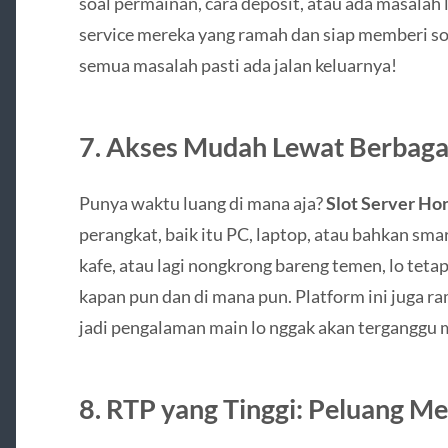
soal permainan, cara deposit, atau ada masalah 
service mereka yang ramah dan siap memberi solu
semua masalah pasti ada jalan keluarnya!
7.
Akses Mudah Lewat Berbaga
Punya waktu luang di mana aja?
Slot Server H
perangkat, baik itu PC, laptop, atau bahkan smar
kafe, atau lagi nongkrong bareng temen, lo teta
kapan pun dan di mana pun. Platform ini juga r
jadi pengalaman main lo nggak akan terganggu m
8.
RTP yang Tinggi: Peluang Me