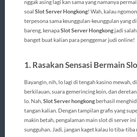
nggak asing lagi kan sama yang namanya permai
soal
Slot Server Hongkong
! Wah, kalau ngomong
terpesona sama keunggulan-keunggulan yang dita
bareng, kenapa
Slot Server Hongkong
jadi sala
banget buat kalian para penggemar judi online!
1.
Rasakan Sensasi Bermain Slot
Bayangin, nih, lo lagi di tengah kasino mewah, d
berkilauan, suara gemerincing koin, dan dereta
lo. Nah,
Slot Server hongkong
berhasil menghid
tangan kalian. Dengan tampilan grafis yang super
makin betah, pengalaman main slot di server ini
sungguhan. Jadi, jangan kaget kalau lo tiba-tiba