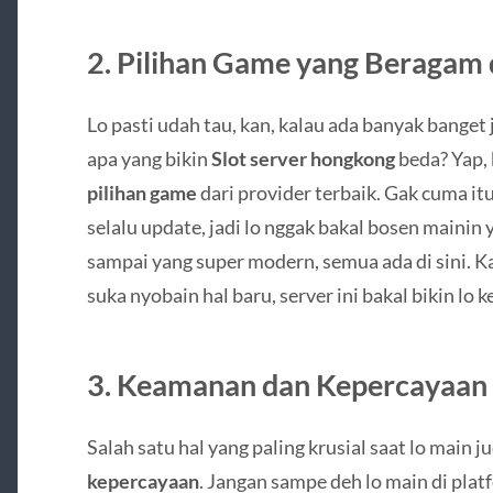
2.
Pilihan Game yang Beragam
Lo pasti udah tau, kan, kalau ada banyak banget j
apa yang bikin
Slot server hongkong
beda? Yap,
pilihan game
dari provider terbaik. Gak cuma i
selalu update, jadi lo nggak bakal bosen mainin y
sampai yang super modern, semua ada di sini. K
suka nyobain hal baru, server ini bakal bikin lo 
3.
Keamanan dan Kepercayaan 
Salah satu hal yang paling krusial saat lo main j
kepercayaan
. Jangan sampe deh lo main di platf