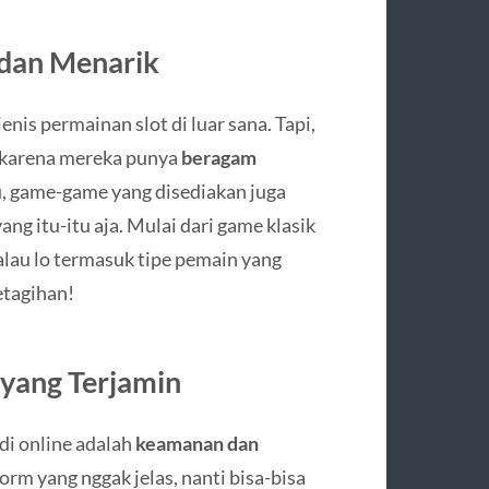
 dan Menarik
enis permainan slot di luar sana. Tapi,
 karena mereka punya
beragam
tu, game-game yang disediakan juga
ang itu-itu aja. Mulai dari game klasik
alau lo termasuk tipe pemain yang
ketagihan!
yang Terjamin
udi online adalah
keamanan dan
orm yang nggak jelas, nanti bisa-bisa