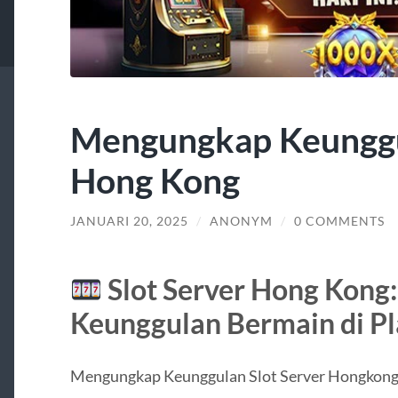
Mengungkap Keunggul
Hong Kong
JANUARI 20, 2025
/
ANONYM
/
0 COMMENTS
Slot Server Hong Kon
Keunggulan Bermain di Pl
Mengungkap Keunggulan Slot Server Hongkong H