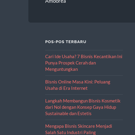
Amoorea
POS-POS TERBARU
Cari Ide Usaha? 7 Bisnis Kecantikan Ini
Punya Prospek Cerah dan
Menguntungkan
Bisnis Online Masa Kini: Peluang
Usaha di Era Internet
Langkah Membangun Bisnis Kosmetik
dari Nol dengan Konsep Gaya Hidup
Sustainable dan Estetis
Mengapa Bisnis Skincare Menjadi
Salah Satu Industri Paling