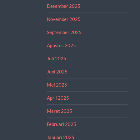
Desember 2025
November 2025
September 2025
Agustus 2025
Juli 2025
Juni 2025
Mei 2025
April 2025
Maret 2025
Februari 2025
Januari 2025