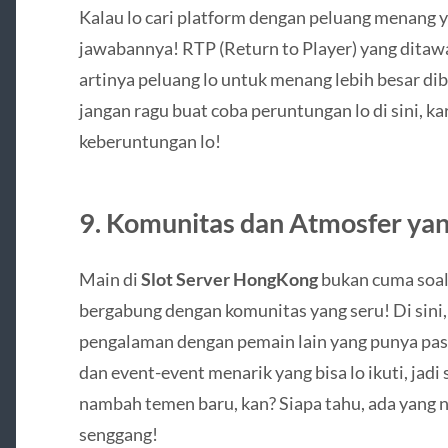
Kalau lo cari platform dengan peluang menang 
jawabannya! RTP (Return to Player) yang ditaw
artinya peluang lo untuk menang lebih besar dib
jangan ragu buat coba peruntungan lo di sini, kar
keberuntungan lo!
9.
Komunitas dan Atmosfer yan
Main di
Slot Server HongKong
bukan cuma soal 
bergabung dengan komunitas yang seru! Di sini, 
pengalaman dengan pemain lain yang punya pas
dan event-event menarik yang bisa lo ikuti, jadi 
nambah temen baru, kan? Siapa tahu, ada yang n
senggang!