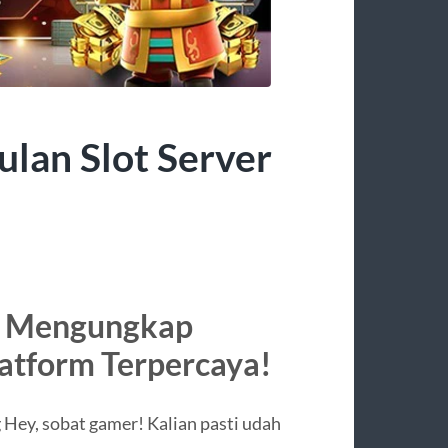
an Slot Server
g: Mengungkap
atform Terpercaya!
ey, sobat gamer! Kalian pasti udah