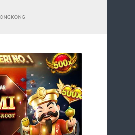
 HONGKONG