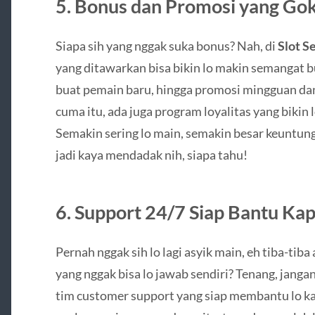
5.
Bonus dan Promosi yang Gok
Siapa sih yang nggak suka bonus? Nah, di
Slot S
yang ditawarkan bisa bikin lo makin semangat 
buat pemain baru, hingga promosi mingguan da
cuma itu, ada juga program loyalitas yang bikin 
Semakin sering lo main, semakin besar keuntung
jadi kaya mendadak nih, siapa tahu!
6.
Support 24/7 Siap Bantu Kap
Pernah nggak sih lo lagi asyik main, eh tiba-tib
yang nggak bisa lo jawab sendiri? Tenang, janga
tim customer support yang siap membantu lo ka