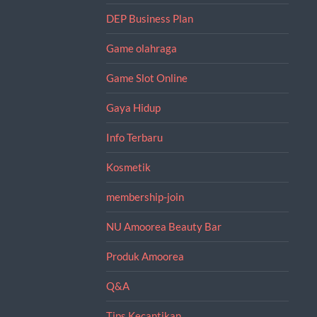
DEP Business Plan
Game olahraga
Game Slot Online
Gaya Hidup
Info Terbaru
Kosmetik
membership-join
NU Amoorea Beauty Bar
Produk Amoorea
Q&A
Tips Kecantikan