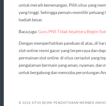
untuk meraih kemenangan. Pilih situs yang memi
yang tinggi. Sehingga pemain memiliki peluang
hadiah besar.
Baca juga:
Guru PNS Tidak Sejahtera Begini Sol
Dengan memperhatikan panduan di atas, di har
slot online resmi gacor yang terpercaya dan da
permainan slot online di situs ceriaslot yang 
pengalaman bermain yang aman, nyaman, dan me
untuk bergabung dan mencoba peruntungan Anda 
© 2026
SITUS RESMI PENDAFTARAN MEMBER AMOO