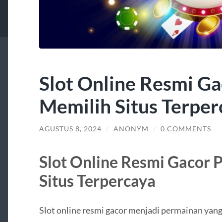
Slot Online Resmi G
Memilih Situs Terper
AGUSTUS 8, 2024
/
ANONYM
/
0 COMMENTS
Slot Online Resmi Gacor
Situs Terpercaya
Slot online resmi gacor menjadi permainan yang