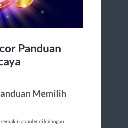
acor Panduan
caya
 Panduan Memilih
 semakin populer di kalangan