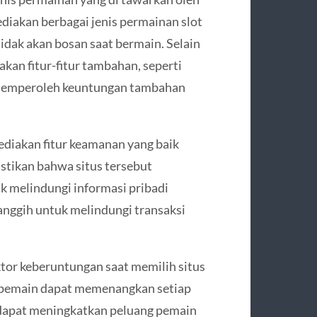
yediakan berbagai jenis permainan slot
idak akan bosan saat bermain. Selain
akan fitur-fitur tambahan, seperti
 memperoleh keuntungan tambahan
yediakan fitur keamanan yang baik
stikan bahwa situs tersebut
k melindungi informasi pribadi
anggih untuk melindungi transaksi
ktor keberuntungan saat memilih situs
a pemain dapat memenangkan setiap
t dapat meningkatkan peluang pemain