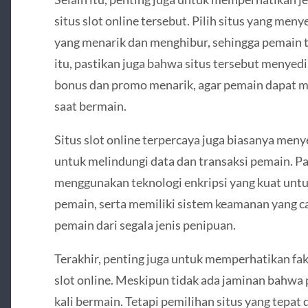
situs slot online tersebut. Pilih situs yang men
yang menarik dan menghibur, sehingga pemain t
itu, pastikan juga bahwa situs tersebut menyedi
bonus dan promo menarik, agar pemain dapat
saat bermain.
Situs slot online terpercaya juga biasanya men
untuk melindungi data dan transaksi pemain. Pa
menggunakan teknologi enkripsi yang kuat untu
pemain, serta memiliki sistem keamanan yang c
pemain dari segala jenis penipuan.
Terakhir, penting juga untuk memperhatikan fa
slot online. Meskipun tidak ada jaminan bahw
kali bermain. Tetapi pemilihan situs yang tepa