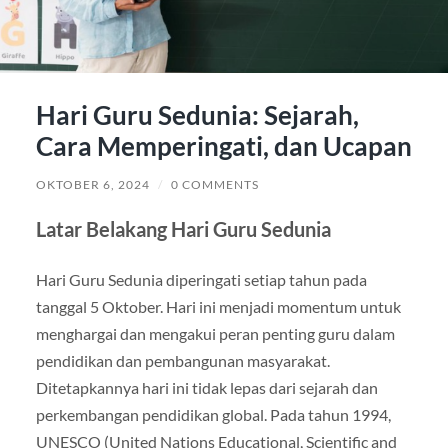
Hari Guru Sedunia: Sejarah,
Cara Memperingati, dan Ucapan
OKTOBER 6, 2024
/
0 COMMENTS
Latar Belakang Hari Guru Sedunia
Hari Guru Sedunia diperingati setiap tahun pada
tanggal 5 Oktober. Hari ini menjadi momentum untuk
menghargai dan mengakui peran penting guru dalam
pendidikan dan pembangunan masyarakat.
Ditetapkannya hari ini tidak lepas dari sejarah dan
perkembangan pendidikan global. Pada tahun 1994,
UNESCO (United Nations Educational, Scientific and