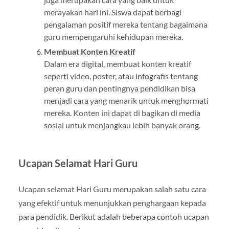
merayakan hari ini. Siswa dapat berbagi
pengalaman positif mereka tentang bagaimana
guru mempengaruhi kehidupan mereka.
Membuat Konten Kreatif
Dalam era digital, membuat konten kreatif
seperti video, poster, atau infografis tentang
peran guru dan pentingnya pendidikan bisa
menjadi cara yang menarik untuk menghormati
mereka. Konten ini dapat di bagikan di media
sosial untuk menjangkau lebih banyak orang.
Ucapan Selamat Hari Guru
Ucapan selamat Hari Guru merupakan salah satu cara
yang efektif untuk menunjukkan penghargaan kepada
para pendidik. Berikut adalah beberapa contoh ucapan