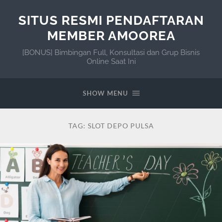
SITUS RESMI PENDAFTARAN
MEMBER AMOOREA
[BONUS] Bimbingan Full, Konsultasi dan Grup Bisnis
Online Saat Ini
SHOW MENU
TAG:
SLOT DEPO PULSA