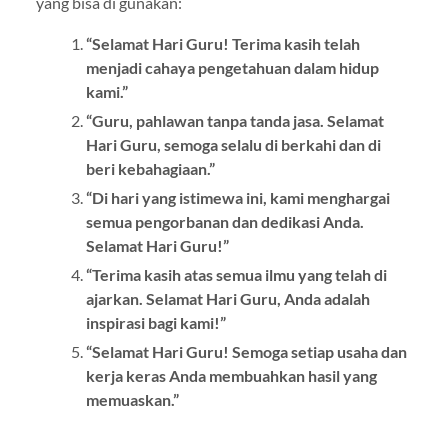
yang bisa di gunakan:
“Selamat Hari Guru! Terima kasih telah
menjadi cahaya pengetahuan dalam hidup
kami.”
“Guru, pahlawan tanpa tanda jasa. Selamat
Hari Guru, semoga selalu di berkahi dan di
beri kebahagiaan.”
“Di hari yang istimewa ini, kami menghargai
semua pengorbanan dan dedikasi Anda.
Selamat Hari Guru!”
“Terima kasih atas semua ilmu yang telah di
ajarkan. Selamat Hari Guru, Anda adalah
inspirasi bagi kami!”
“Selamat Hari Guru! Semoga setiap usaha dan
kerja keras Anda membuahkan hasil yang
memuaskan.”