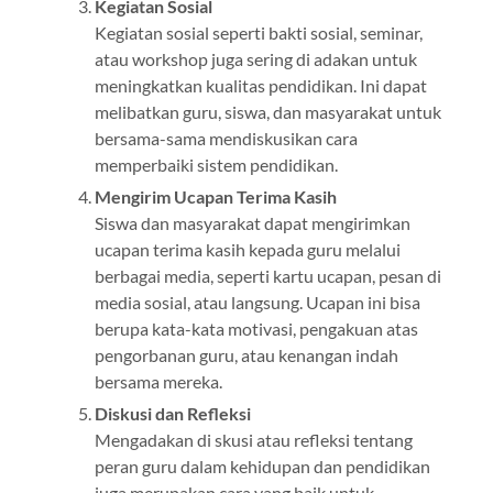
Kegiatan Sosial
Kegiatan sosial seperti bakti sosial, seminar,
atau workshop juga sering di adakan untuk
meningkatkan kualitas pendidikan. Ini dapat
melibatkan guru, siswa, dan masyarakat untuk
bersama-sama mendiskusikan cara
memperbaiki sistem pendidikan.
Mengirim Ucapan Terima Kasih
Siswa dan masyarakat dapat mengirimkan
ucapan terima kasih kepada guru melalui
berbagai media, seperti kartu ucapan, pesan di
media sosial, atau langsung. Ucapan ini bisa
berupa kata-kata motivasi, pengakuan atas
pengorbanan guru, atau kenangan indah
bersama mereka.
Diskusi dan Refleksi
Mengadakan di skusi atau refleksi tentang
peran guru dalam kehidupan dan pendidikan
juga merupakan cara yang baik untuk