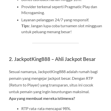
Provider terkenal seperti Pragmatic Play dan
Microgaming.
Layanan pelanggan 24/7 yang responsif.
Tips:
Jangan lupa coba turnamen slot mingguan
untuk peluang menang besar!
2. JackpotKing888 – Ahli Jackpot Besar
Sesuai namanya, JackpotKing888 adalah rumah bagi
pemain yang mengejar jackpot besar. Dengan RTP
(Return to Player) yang transparan, situs ini cocok
untuk pemain yang ingin keuntungan maksimal.
Apa yang membuat mereka istimewa?
RTP rata-rata mencapai 98%.