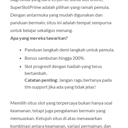
SuperSlotPrime adalah pilihan yang ramah pemula.
Dengan antarmuka yang mudah digunakan dan
panduan bermain, situs ini adalah tempat sempurna
untuk belajar sekaligus menang.
Apa yang mereka tawarkan?
Panduan langkah demi langkah untuk pemula.
Bonus sambutan hingga 200%.
Slot progresif dengan hadiah yang terus
bertambah.
Catatan penting:
Jangan ragu bertanya pada
tim support jika ada yang tidak jelas!
Memilih situs slot yang terpercaya bukan hanya soal
keamanan, tetapi juga pengalaman bermain yang
memuaskan. Ketujuh situs di atas menawarkan
kombinasi antara keamanan, variasi permainan, dan