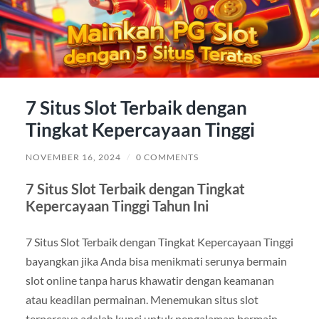
7 Situs Slot Terbaik dengan
Tingkat Kepercayaan Tinggi
NOVEMBER 16, 2024
/
0 COMMENTS
7 Situs Slot Terbaik dengan Tingkat
Kepercayaan Tinggi Tahun Ini
7 Situs Slot Terbaik dengan Tingkat Kepercayaan Tinggi
bayangkan jika Anda bisa menikmati serunya bermain
slot online tanpa harus khawatir dengan keamanan
atau keadilan permainan. Menemukan situs slot
terpercaya adalah kunci untuk pengalaman bermain