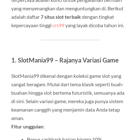
yang menyenangkan dan menguntungkan di. Berikut
adalah daftar
7 situs slot terbaik
dengan tingkat
kepercayaan tinggi
crs99
yang layak dicoba tahun ini.
1. SlotMania99 – Rajanya Variasi Game
SlotMania99 dikenal dengan koleksi game slot yang
sangat beragam. Mulai dari tema klasik seperti buah-
buahan hingga slot bertema futuristik, semuanya ada
di sini. Selain variasi game, mereka juga punya sistem
keamanan canggih yang menjamin data Anda tetap
aman.
Fitur unggulan:
Bonus cashback harian hingga 10%.