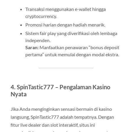
Transaksi menggunakan e-wallet hingga
cryptocurrency.
Promosi harian dengan hadiah menarik.
Sistem fair play yang diverifikasi oleh lembaga
independen.
Saran:
Manfaatkan penawaran “bonus deposit
pertama” untuk memulai dengan modal ekstra.
4. SpinTastic777 – Pengalaman Kasino
Nyata
Jika Anda menginginkan sensasi bermain di kasino
langsung, SpinTastic777 adalah tempatnya. Dengan
fitur live dealer dan slot interaktif, situs ini