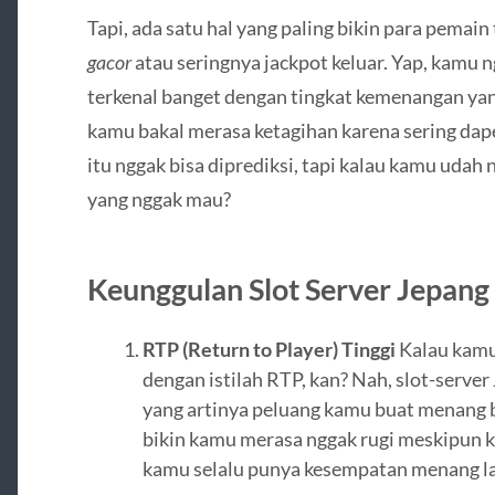
Tapi, ada satu hal yang paling bikin para pemai
gacor
atau seringnya jackpot keluar. Yap, kamu ng
terkenal banget dengan tingkat kemenangan yang 
kamu bakal merasa ketagihan karena sering dap
itu nggak bisa diprediksi, tapi kalau kamu udah 
yang nggak mau?
Keunggulan Slot Server Jepang
RTP (Return to Player) Tinggi
Kalau kamu 
dengan istilah RTP, kan? Nah, slot-server
yang artinya peluang kamu buat menang be
bikin kamu merasa nggak rugi meskipun k
kamu selalu punya kesempatan menang la