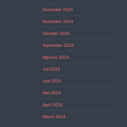
Desember 2024
November 2024
Oktober 2024
September 2024
Agustus 2024
Juli 2024
Juni 2024
Mei 2024
April 2024
Maret 2024