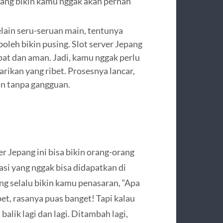
yang bikin kamu nggak akan pernah
lain seru-seruan main, tentunya
oleh bikin pusing. Slot server Jepang
pat dan aman. Jadi, kamu nggak perlu
rikan yang ribet. Prosesnya lancar,
n tanpa gangguan.
er Jepang ini bisa bikin orang-orang
si yang nggak bisa didapatkan di
ng selalu bikin kamu penasaran, “Apa
pet, rasanya puas banget! Tapi kalau
balik lagi dan lagi. Ditambah lagi,