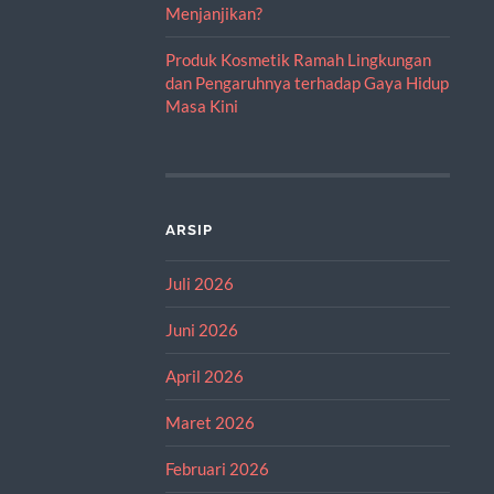
Menjanjikan?
Produk Kosmetik Ramah Lingkungan
dan Pengaruhnya terhadap Gaya Hidup
Masa Kini
ARSIP
Juli 2026
Juni 2026
April 2026
Maret 2026
Februari 2026