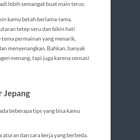
di lebih semangat buat main terus.
ikin kamu betah berlama-lama.
aran tetep seru dan bikin hati
ma-tema permainan yang menarik,
 dan menyenangkan. Bahkan, banyak
ngen menang, tapi juga karena sensasi
r Jepang
ada beberapa tips yang bisa kamu
a aturan dan cara kerja yang berbeda.