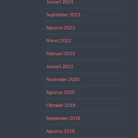
Januari 2024
September 2023
Agustus 2023
Maret 2022
Februari 2022
Januari 2021
November 2020
Agustus 2020
Oktober 2018
September 2018
Agustus 2018