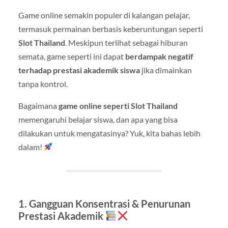
Game online semakin populer di kalangan pelajar,
termasuk permainan berbasis keberuntungan seperti
Slot Thailand
. Meskipun terlihat sebagai hiburan
semata, game seperti ini dapat
berdampak negatif
terhadap prestasi akademik siswa
jika dimainkan
tanpa kontrol.
Bagaimana
game online seperti Slot Thailand
memengaruhi belajar siswa, dan apa yang bisa
dilakukan untuk mengatasinya? Yuk, kita bahas lebih
dalam!
1. Gangguan Konsentrasi & Penurunan
Prestasi Akademik