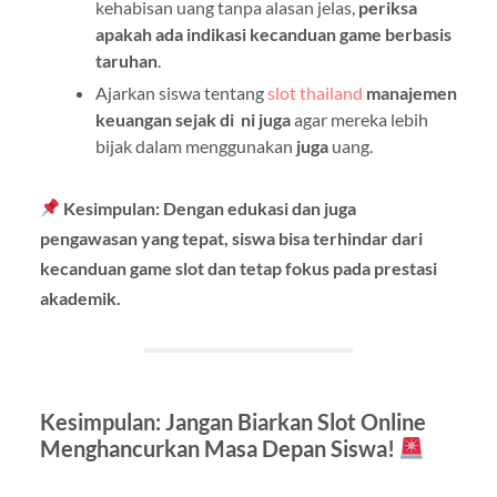
kehabisan uang tanpa alasan jelas,
periksa
apakah ada indikasi kecanduan game berbasis
taruhan
.
Ajarkan siswa tentang
slot thailand
manajemen
keuangan sejak di ni
juga
agar mereka lebih
bijak dalam menggunakan
juga
uang.
Kesimpulan:
Dengan edukasi dan juga
pengawasan yang tepat, siswa bisa terhindar dari
kecanduan game slot dan tetap fokus pada prestasi
akademik.
Kesimpulan: Jangan Biarkan Slot Online
Menghancurkan Masa Depan Siswa!