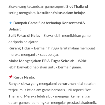
Siswa yang kecanduan game seperti
Slot Thailand
sering mengalami
kesulitan fokus dalam belajar
.
Dampak Game Slot terhadap Konsentrasi &
Belajar:
Sulit Fokus di Kelas
– Siswa lebih memikirkan game
daripada pelajaran.
Kurang Tidur
– Bermain hingga larut malam membuat
mereka mengantuk saat belajar.
Malas Mengerjakan PR & Tugas Sekolah
– Waktu
lebih banyak dihabiskan untuk bermain game.
Kasus Nyata:
Banyak siswa yang mengalami
penurunan nilai
setelah
terjerumus ke dalam game berbasis judi seperti Slot
Thailand. Mereka lebih sibuk mengejar kemenangan
dalam game dibandingkan mengejar prestasi akademik.