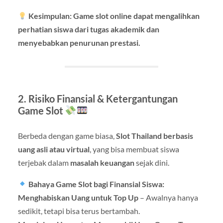
Kesimpulan:
Game slot online dapat mengalihkan
perhatian siswa dari tugas akademik dan
menyebabkan penurunan prestasi.
2. Risiko Finansial & Ketergantungan
Game Slot
Berbeda dengan game biasa,
Slot Thailand berbasis
uang asli atau virtual
, yang bisa membuat siswa
terjebak dalam
masalah keuangan
sejak dini.
Bahaya Game Slot bagi Finansial Siswa:
Menghabiskan Uang untuk Top Up
– Awalnya hanya
sedikit, tetapi bisa terus bertambah.