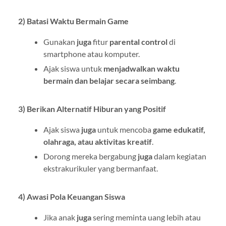
2) Batasi Waktu Bermain Game
Gunakan
juga
fitur
parental control
di
smartphone atau komputer.
Ajak siswa untuk
menjadwalkan waktu
bermain dan belajar secara seimbang
.
3) Berikan Alternatif Hiburan yang Positif
Ajak siswa
juga
untuk mencoba
game edukatif,
olahraga, atau aktivitas kreatif
.
Dorong mereka bergabung
juga
dalam kegiatan
ekstrakurikuler yang bermanfaat.
4) Awasi Pola Keuangan Siswa
Jika anak
juga
sering meminta uang lebih atau