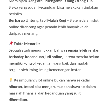
Meminjam Uang atau Mengambil Uang Orang Tua
–
Siswa yang sudah kecanduan bisa melakukan tindakan
berisiko.
Berharap Untung, tapi Malah Rugi
– Sistem dalam slot
online dirancang agar pemain lebih banyak kalah
daripada menang.
Fakta Menarik:
Sebuah studi menunjukkan bahwa
remaja lebih rentan
terhadap kecanduan judi online
, karena mereka belum
memiliki kontrol keuangan yang baik dan mudah
tergiur oleh iming-iming kemenangan instan.
Kesimpulan:
Slot online bukan hanya sekadar
hiburan, tetapi bisa menjerumuskan siswa ke dalam
masalah finansial dan kecanduan yang sulit
dihentikan.