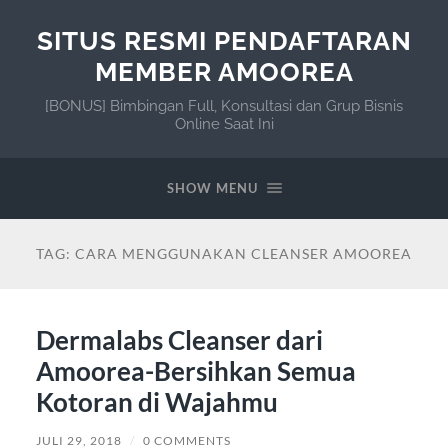
SITUS RESMI PENDAFTARAN
MEMBER AMOOREA
[BONUS] Bimbingan Full, Konsultasi dan Grup Bisnis
Online Saat Ini
SHOW MENU
TAG:
CARA MENGGUNAKAN CLEANSER AMOOREA
Dermalabs Cleanser dari
Amoorea-Bersihkan Semua
Kotoran di Wajahmu
JULI 29, 2018
/
0 COMMENTS